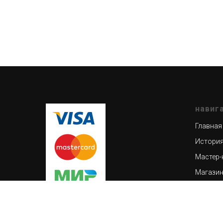
навиг
Главная
История
Мастер-
Магази
Кузнечн