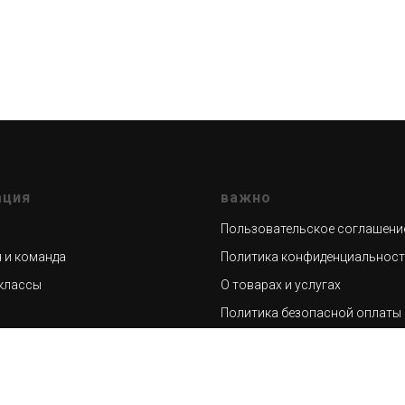
ация
важно
Пользовательское соглашени
 и команда
Политика конфиденциальнос
классы
О товарах и услугах
н
Политика безопасной оплаты
ый блог
628404, Тюменская область, 
Югра, г.Сургут, проспект Набе
7