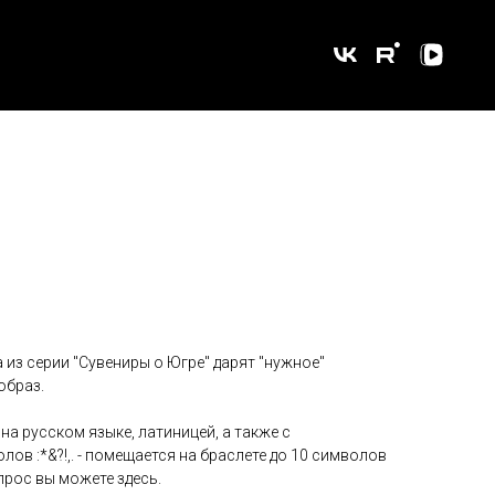
 из серии "Сувениры о Югре" дарят "нужное"
образ.
а русском языке, латиницей, а также с
ов :*&?!,. - помещается на браслете до 10 символов
прос вы можете здесь.