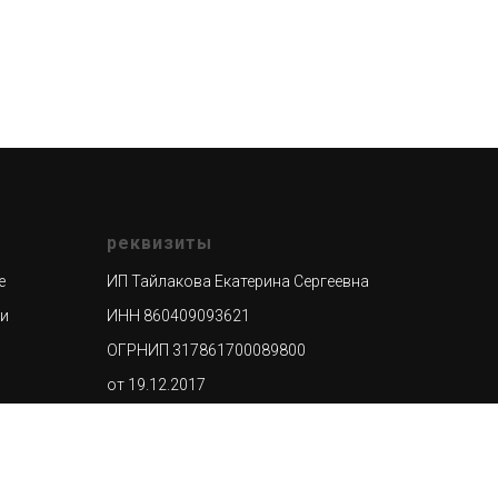
реквизиты
е
ИП Тайлакова Екатерина Сергеевна
ти
ИНН 860409093621
ОГРНИП 317861700089800
от 19.12.2017
р/сч 4080 2810 3015 0036 8413
ХМАО-
к/сч 3010 1810 7453 7452 5104
режный,
ООО "Банк Точка", г.Москва