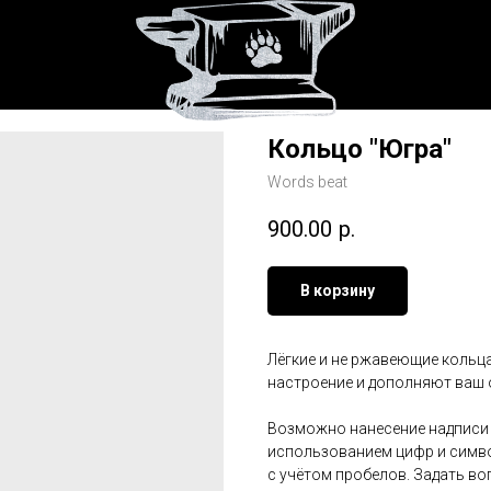
Кольцо "Югра"
Words beat
900.00
р.
В корзину
Лёгкие и не ржавеющие кольца
настроение и дополняют ваш 
Возможно нанесение надписи н
использованием цифр и символ
с учётом пробелов. Задать во