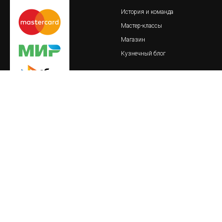
История и команда
Мастер-классы
Магазин
Кузнечный блог
© 2018-2023 Обская кузница
важно
реквизиты
Пользовательское соглашение
ИП Тайлакова Екатерина
Сергеевна
Политика конфиденциальности
ИНН 860409093621
О товарах и услугах
ОГРНИП 317861700089800
Политика безопасной оплаты