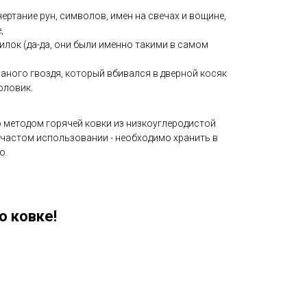
ертание рун, символов, имен на свечах и вощине,
,
лок (да-да, они были именно такими в самом
ваного гвоздя, который вбивался в дверной косяк
оловик.
 методом горячей ковки из низкоуглеродистой
и частом использовании - необходимо хранить в
ю.
о ковке!