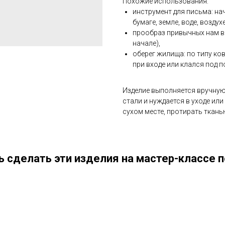
Похожие использования:
инструмент для письма: нач
бумаге, земле, воде, воздухе
прообраз привычных нам ви
начале),
оберег жилища: по типу ко
при входе или клался под п
Изделие выполняется вручную
стали и нуждается в уходе ил
сухом месте, протирать ткань
 сделать эти изделия на мастер-классе п