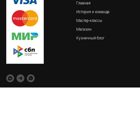
Главная
История и команда
Мастер-классы
Магазин
Кузнечный блог
© 2018-2023 Обская кузница
важно
реквизиты
Пользовательское соглашение
ИП Тайлакова Екатерина
Сергеевна
Политика конфиденциальности
ИНН 860409093621
О товарах и услугах