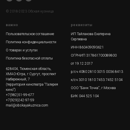
© 2018-2023 Обская кузница
важно
реквизиты
Пользовательское соглашение
ИП Тайлакова Екатерина
Сергеевна
Политика конфиденциальности
ИНН 860409093621
О товарах и услугах
ОГРНИП 317861700089800
Политика безопасной оплаты
от 19.12.2017
628404, Тюменская область,
р/сч 4080 2810 3015 0036 8413
ХМАО-Югра, г.Сургут, проспект
Набережный, 7
к/сч 3010 1810 7453 7452 5104
(территория кинотеатра "Галерея
ООО "Банк Точка", г.Москва
кино")
+7(982)51-99-677
БИК 044 525 104
+7(929)242-97-59
mail@obskayakuznica.com