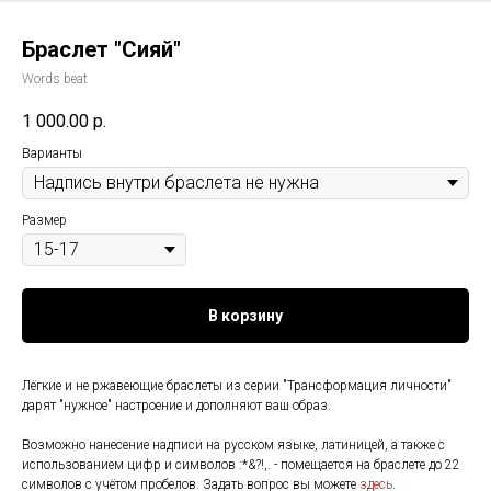
Браслет "Сияй"
Words beat
1 000.00
р.
Варианты
Размер
В корзину
Лёгкие и не ржавеющие браслеты из серии "Трансформация личности"
дарят "нужное" настроение и дополняют ваш образ.
Возможно нанесение надписи на русском языке, латиницей, а также с
использованием цифр и символов :*&?!,. - помещается на браслете до 22
символов с учётом пробелов. Задать вопрос вы можете
здесь
.