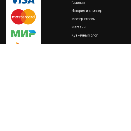
Главная
История и команда
Мастер-классы
Магазин
Кузнечный блог
© 2018-2023 Обская кузница
важно
реквизиты
Пользовательское соглашение
ИП Тайлакова Екатерина
Сергеевна
Политика конфиденциальности
ИНН 860409093621
О товарах и услугах