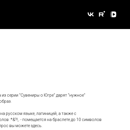
 из серии "Сувениры о Югре" дарят "нужное"
образ.
а русском языке, латиницей, а также с
ов :*&?!,. - помещается на браслете до 10 символов
прос вы можете здесь.