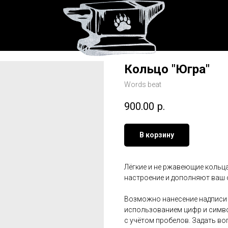
Кольцо "Югра"
Words beat
900.00
р.
В корзину
Лёгкие и не ржавеющие кольца
настроение и дополняют ваш 
Возможно нанесение надписи н
использованием цифр и символ
с учётом пробелов. Задать во