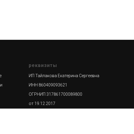
реквизиты
е
ИП Тайлакова Екатерина Сергеевна
ти
ИНН 860409093621
ОГРНИП 317861700089800
от 19.12.2017
р/сч 4080 2810 3015 0036 8413
ХМАО-
к/сч 3010 1810 7453 7452 5104
режный,
ООО "Банк Точка", г.Москва