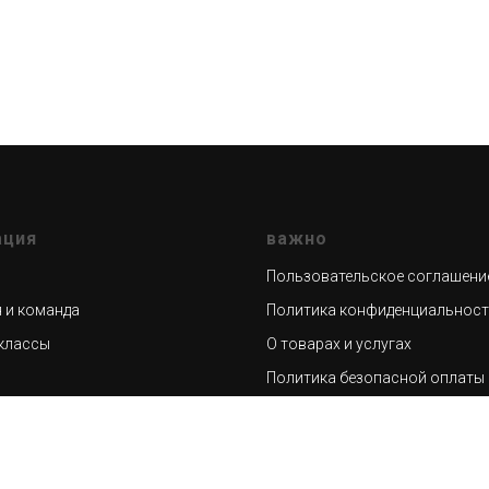
ация
важно
Пользовательское соглашени
 и команда
Политика конфиденциальнос
классы
О товарах и услугах
н
Политика безопасной оплаты
ый блог
628404, Тюменская область, 
Югра, г.Сургут, проспект Набе
7