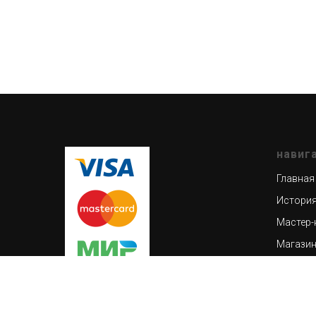
навиг
Главная
История
Мастер-
Магази
Кузнечн