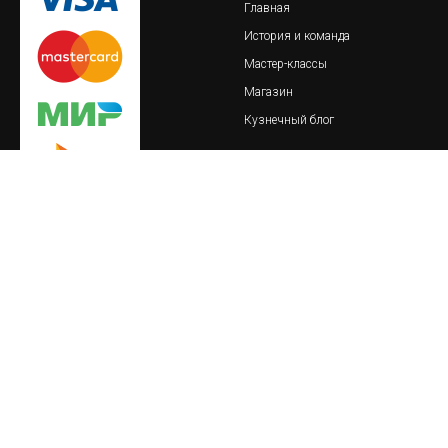
Главная
История и команда
Мастер-классы
Магазин
Кузнечный блог
© 2018-2023 Обская кузница
важно
реквизиты
Пользовательское соглашение
ИП Тайлакова Екатерина
Сергеевна
Политика конфиденциальности
ИНН 860409093621
О товарах и услугах
ОГРНИП 317861700089800