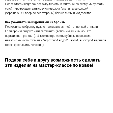
После этого «шедевра» все оккультисты и мистики по всему миру стали
устойчиво расценивать сову символом Гекаты, всевидящей
(обращающей взор во все стороны) богине тьмы и колдовства.
Как ухаживать за изделиями из бронзы:
Периодически бронзу нужно протирать мягкой тряпочкой от пыли.
Если бронза "вдруг" начала темнеть (вспоминаем химию - это
нормальная реакция), её можно протереть зубным порошком,
нашатырным спиртом или "гороховой водой" - водой, в которой варился
горох, фасоль или чечевица.
Подари себе и другу возможность сделать
эти изделия на мастер-классе по ковке!