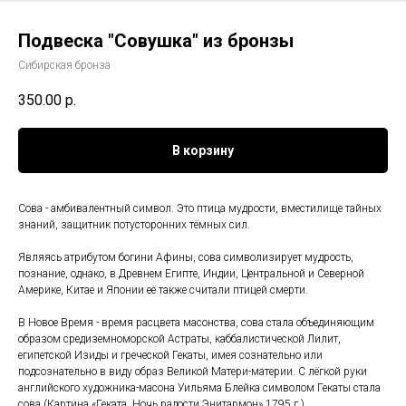
Подвеска "Совушка" из бронзы
Сибирская бронза
350.00
р.
В корзину
Сова - амбивалентный символ. Это птица мудрости, вместилище тайных
знаний, защитник потусторонних тёмных сил.
Являясь атрибутом богини Афины, сова символизирует мудрость,
познание, однако, в Древнем Египте, Индии, Центральной и Северной
Америке, Китае и Японии её также считали птицей смерти.
В Новое Время - время расцвета масонства, сова стала объединяющим
образом средиземноморской Астраты, каббалистической Лилит,
египетской Изиды и греческой Гекаты, имея сознательно или
подсознательно в виду образ Великой Матери-материи. С лёгкой руки
английского художника-масона Уильяма Блейка символом Гекаты стала
сова (Картина «Геката. Ночь радости Энитармон» 1795 г.).