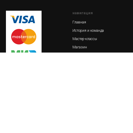
навигация
Главная
История и команда
Мастер-классы
Магазин
Кузнечный блог
© 2018-2023 Обская кузница
важно
реквизиты
Пользовательское соглашение
ИП Тайлакова Екатерина