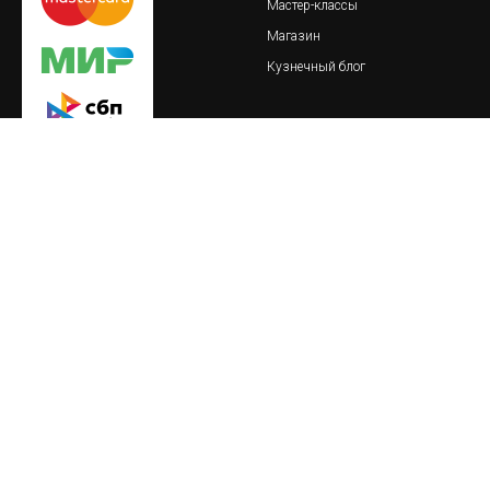
Мастер-классы
Магазин
Кузнечный блог
© 2018-2023 Обская кузница
важно
реквизиты
Пользовательское соглашение
ИП Тайлакова Екатерина
Сергеевна
Политика конфиденциальности
ИНН 860409093621
О товарах и услугах
ОГРНИП 317861700089800
Политика безопасной оплаты
от 19.12.2017
628404, Тюменская область,
р/сч 4080 2810 3015 0036 8413