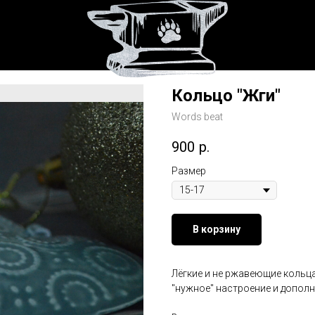
Кольцо "Жги"
Words beat
900
р.
Размер
В корзину
Лёгкие и не ржавеющие кольц
"нужное" настроение и допол