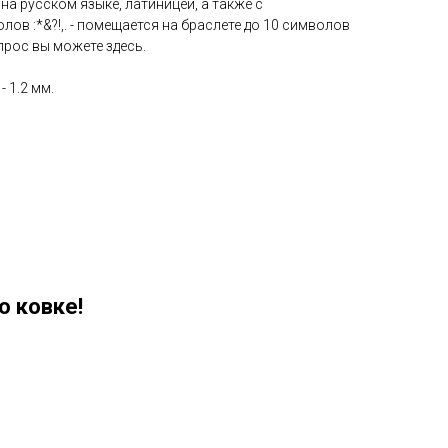
а русском языке, латиницей, а также с
ов :*&?!,. - помещается на браслете до 10 символов
прос вы можете здесь.
 1.2 мм.
о ковке!