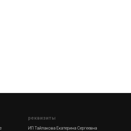
реквизиты
е
ИП Тайлакова Екатерина Сергеевна