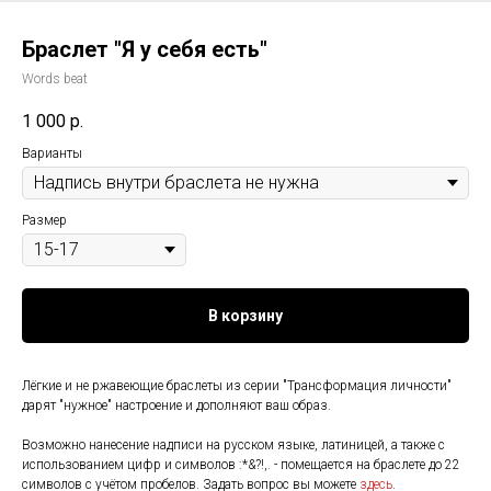
Браслет "Я у себя есть"
Words beat
1 000
р.
Варианты
Размер
В корзину
Лёгкие и не ржавеющие браслеты из серии "Трансформация личности"
дарят "нужное" настроение и дополняют ваш образ.
Возможно нанесение надписи на русском языке, латиницей, а также с
использованием цифр и символов :*&?!,. - помещается на браслете до 22
символов с учётом пробелов. Задать вопрос вы можете
здесь
.