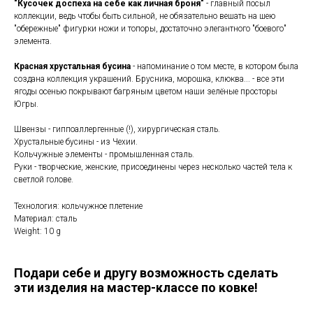
"Кусочек доспеха на себе как личная броня"
- главный посыл
коллекции, ведь чтобы быть сильной, не обязательно вешать на шею
"обережные" фигурки ножи и топоры, достаточно элегантного "боевого"
элемента.
Красная хрустальная бусина
- напоминание о том месте, в котором была
создана коллекция украшений. Брусника, морошка, клюква... - все эти
ягоды осенью покрывают багряным цветом наши зелёные просторы
Югры.
Швензы - гиппоаллергенные (!), хирургическая сталь.
Хрустальные бусины - из Чехии.
Кольчужные элементы - промышленная сталь.
Руки - творческие, женские, присоединены через несколько частей тела к
светлой голове.
Технология: кольчужное плетение
Материал: сталь
Weight: 10 g
Подари себе и другу возможность сделать
эти изделия на мастер-классе по ковке!