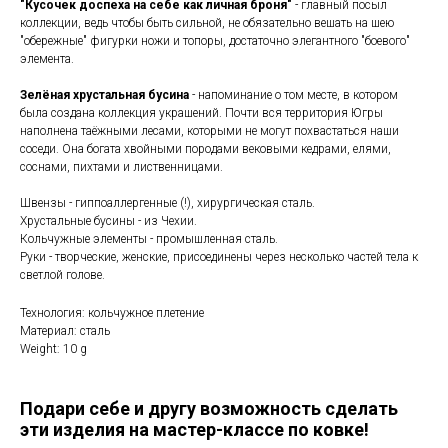
"Кусочек доспеха на себе как личная броня"
- главный посыл
коллекции, ведь чтобы быть сильной, не обязательно вешать на шею
"обережные" фигурки ножи и топоры, достаточно элегантного "боевого"
элемента.
Зелёная хрустальная бусина
- напоминание о том месте, в котором
была создана коллекция украшений. Почти вся территория Югры
наполнена таёжными лесами, которыми не могут похвастаться наши
соседи. Она богата хвойными породами вековыми кедрами, елями,
соснами, пихтами и лиственницами.
Швензы - гиппоаллергенные (!), хирургическая сталь.
Хрустальные бусины - из Чехии.
Кольчужные элементы - промышленная сталь.
Руки - творческие, женские, присоединены через несколько частей тела к
светлой голове.
Технология: кольчужное плетение
Материал: сталь
Weight: 10 g
Подари себе и другу возможность сделать
эти изделия на мастер-классе по ковке!