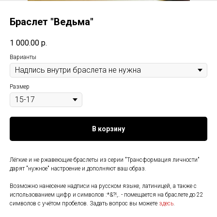
Браслет "Ведьма"
1 000.00
р.
Варианты
Размер
В корзину
Лёгкие и не ржавеющие браслеты из серии "Трансформация личности"
дарят "нужное" настроение и дополняют ваш образ.
Возможно нанесение надписи на русском языке, латиницей, а также с
использованием цифр и символов :*&?!,. - помещается на браслете до 22
символов с учётом пробелов. Задать вопрос вы можете
здесь
.