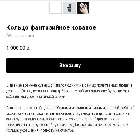
Кольцо фантазийное кованое
Обская кузница
1 000.00
р.
В корзину
В давние времена кузнец считался одним из самых почитаемых людей в
деревне. Он подковывал лошадей и от его работы зависело будут ли сыты
собранным урожаем зимой семьи.
Считалось, что он общается с белыми и тёмными силами, а своей работой
может как вознаградить, так и покарать. Кузнеца всегда приглашали на
свадьбу, старались задобрить его, чтобы он "сковал" для жениха и
невесты счастливую семейную жизнь. Для жениха и невесты ковались:
кольца, украшения, подкову на счастье.