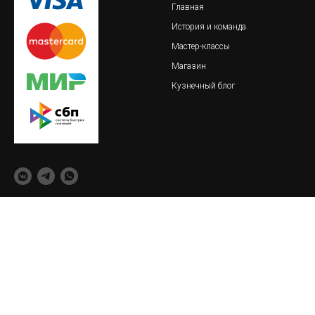
Главная
История и команда
Мастер-классы
Магазин
Кузнечный блог
© 2018-2023 Обская кузница
важно
реквизиты
Пользовательское соглашение
ИП Тайлакова Екатерина
Сергеевна
Политика конфиденциальности
ИНН 860409093621
О товарах и услугах