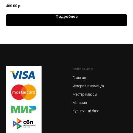
небольших сувениров
мон
400.00
р.
5 0
Подробнее
навигация
Главная
История и команда
Мастер-классы
Магазин
Кузнечный блог