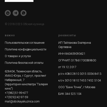
© 2018-2023 Обская кузница
важно
реквизиты
Пользовательское соглашение
ИП Тайлакова Екатерина
Сергеевна
Политика конфиденциальности
ИНН 860409093621
О товарах и услугах
ОГРНИП 317861700089800
Политика безопасной оплаты
от 19.12.2017
628404, Тюменская область,
р/сч 4080 2810 3015 0036 8413
ХМАО-Югра, г.Сургут, проспект
Набережный, 7
к/сч 3010 1810 7453 7452 5104
(территория кинотеатра "Галерея
ООО "Банк Точка", г.Москва
кино")
+7(982)51-99-677
БИК 044 525 104
+7(929)242-97-59
mail@obskayakuznica.com