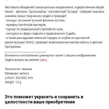
Фестиваль объединяет самые разные направления, подкрепленные общей
темой – фентези. Организатор - косплей-клуб "Асгард" - собирает под свои
знамёна самых творческих людей и проводит:
- конкурс на самый лучший фентези костюм,
- ярмарку handmade мастеров,
- турнир по традиционной стрельбе из лука,
- экскурсы в сферы гадания и предсказания Судьбы,
- а также раскидывает военный городок от клубов исторической
реконструкции ХМАО, проводит всевозможные мастер-классы и детские
программы.
__________________________________
Возможно изготовление сувенирных монет с вашим изображением.
Задать вопрос вы можете
здесь
.
Технология: чеканка
Материал: металл
LxWxH: 30x30x2 mm
Weight: 10 g
Это поможет украсить и сохранить в
целостности ваше приобретение