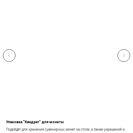
Упаковка "Квадрат" для монеты
Кл
Подойдёт для хранения сувенирных монет на столе, а также украшений и
Кли