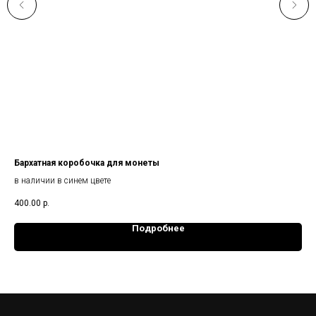
Бархатная коробочка для монеты
Уп
в наличии в синем цвете
Под
неб
400.00
р.
400
Подробнее