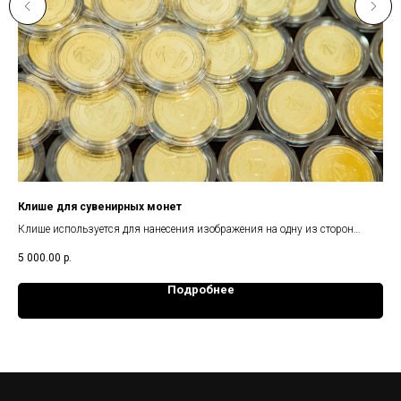
Клише для сувенирных монет
Уп
Клише используется для нанесения изображения на одну из сторон
Под
монеты. Срок изготовления с учётом согласований - до 3 недель
неб
5 000.00
р.
400
Подробнее