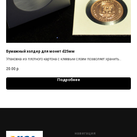
Бумажный холдер для монет d25мм
Твё
Упаковка из плотного картона с клеевым слоем позволяет хранить
Кап
монеты внутри себя
пол
20.00
р.
50.
гар
Подробнее
навигация