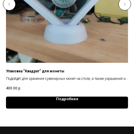
Упаковка "Квадрат" для монеты
Кл
Подойдёт для хранения сувенирных монет на столе, а также украшений и
Кли
небольших сувениров
мон
400.00
р.
5 0
Подробнее