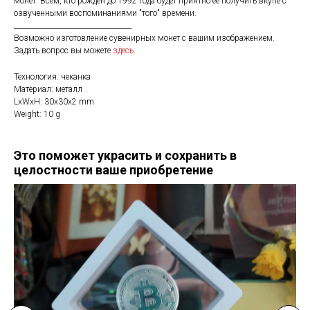
монет. Всем, кто рождён до 1992 года будет приятно её получить вкупе с
озвученными воспоминаниями "того" времени.
__________________________________
Возможно изготовление сувенирных монет с вашим изображением.
Задать вопрос вы можете
здесь
.
Технология: чеканка
Материал: металл
LxWxH: 30x30x2 mm
Weight: 10 g
Это поможет украсить и сохранить в
целостности ваше приобретение