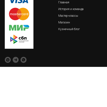
Главная
История и команда
Мастер-классы
Магазин
Кузнечный блог
© 2018-2023 Обская кузница
важно
реквизиты
Пользовательское соглашение
ИП Тайлакова Екатерина
Сергеевна
Политика конфиденциальности
ИНН 860409093621
О товарах и услугах