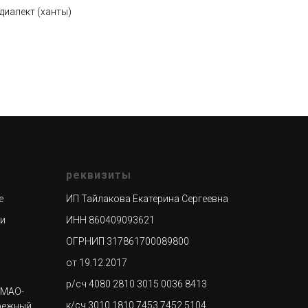
диалект (ханты)
реквизиты
е
ИП Тайлакова Екатерина Сергеевна
ти
ИНН 860409093621
ОГРНИП 317861700089800
от 19.12.2017
р/сч 4080 2810 3015 0036 8413
ХМАО-
к/сч 3010 1810 7453 7452 5104
режный,