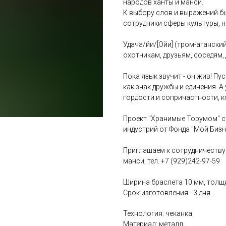
народов ханты и манси.
К выбору слов и выражений бы
сотрудники сферы культуры, н
Удача/өйи/[Ойи] (тром-агански
охотникам, друзьям, соседям,
Пока язык звучит - он жив! П
как знак дружбы и единения. 
гордости и сопричастности, к
Проект "Хранимые Торумом" с
индустрий от Фонда "Мой Бизн
Приглашаем к сотрудничеству
манси, тел. +7 (929)242-97-59
Ширина браслета 10 мм, толщи
Срок изготовления - 3 дня.
Технология: чеканка
Материал: металл