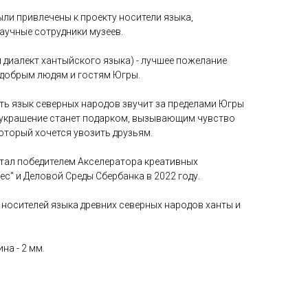
ли привлечены к проекту носители языка,
аучные сотрудники музеев.
й диалект хантыйского языка) - лучшее пожелание
 добрым людям и гостям Югры.
усть язык северных народов звучит за пределами Югры
А украшение станет подарком, вызывающим чувство
оторый хочется увозить друзьям.
тал победителем Акселератора креативных
ес" и Деловой Среды Сбербанка в 2022 году.
 носителей языка древних северных народов ханты и
на - 2 мм.