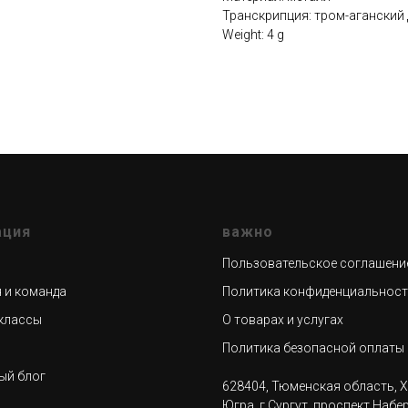
Транскрипция: тром-аганский 
Weight: 4 g
ация
важно
Пользовательское соглашени
 и команда
Политика конфиденциальнос
классы
О товарах и услугах
н
Политика безопасной оплаты
ый блог
628404, Тюменская область, 
Югра, г.Сургут, проспект Набе