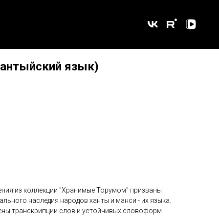
хантыйский язык)
ения из коллекции "Хранимые Торумом" призваны
льного наследия народов ханты и манси - их языка.
сены транскрипции слов и устойчивых словоформ