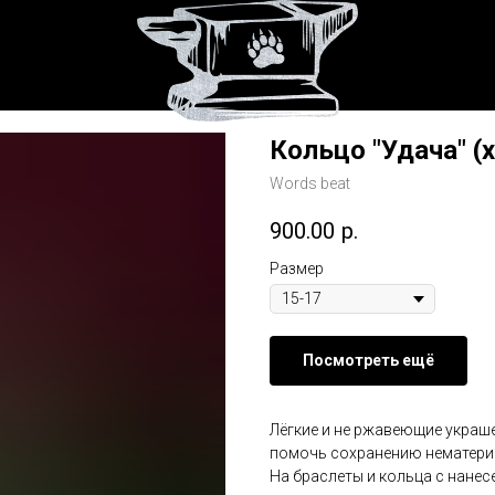
Кольцо "Удача" (
Words beat
900.00
р.
Размер
Посмотреть ещё
Лёгкие и не ржавеющие украш
помочь сохранению нематериа
На браслеты и кольца с нане