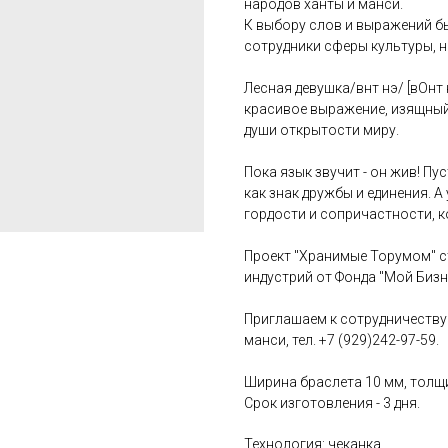
народов ханты и манси.
К выбору слов и выражений бы
сотрудники сферы культуры, н
Лесная девушка/вӫнт нэ/ [вОнт
красивое выражение, изящный
души открытости миру.
Пока язык звучит - он жив! П
как знак дружбы и единения. 
гордости и сопричастности, к
Проект "Хранимые Торумом" с
индустрий от Фонда "Мой Бизн
Приглашаем к сотрудничеству
манси, тел. +7 (929)242-97-59.
Ширина браслета 10 мм, толщи
Срок изготовления - 3 дня.
Технология: чеканка