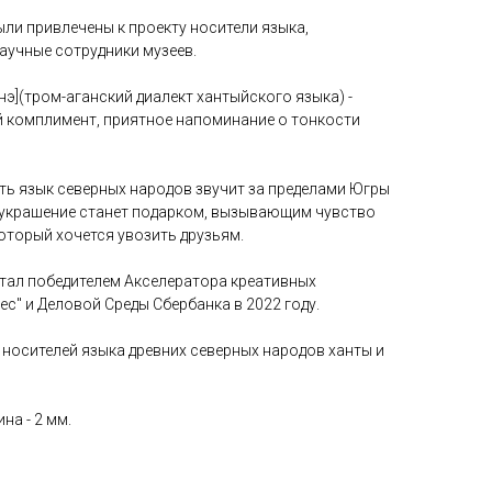
ли привлечены к проекту носители языка,
аучные сотрудники музеев.
 нэ](тром-аганский диалект хантыйского языка) -
 комплимент, приятное напоминание о тонкости
усть язык северных народов звучит за пределами Югры
А украшение станет подарком, вызывающим чувство
оторый хочется увозить друзьям.
тал победителем Акселератора креативных
ес" и Деловой Среды Сбербанка в 2022 году.
 носителей языка древних северных народов ханты и
на - 2 мм.