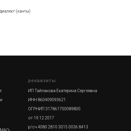
диалект (ханты)
реквизиты
е
ИП Тайлакова Екатерина Сергеевна
ти
ИНН 860409093621
ОГРНИП 317861700089800
от 19.12.2017
р/сч 4080 2810 3015 0036 8413
ХМАО-