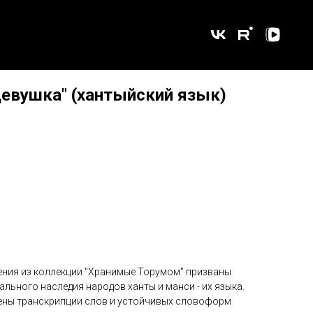
девушка" (хантыйский язык)
ения из коллекции "Хранимые Торумом" призваны
льного наследия народов ханты и манси - их языка.
сены транскрипции слов и устойчивых словоформ