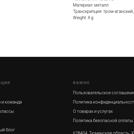
Материал: металл
Транскрипция: тром-аганский 
Weight: 4 g
ация
важно
Пользовательское соглашени
 и команда
Политика конфиденциальнос
классы
О товарах и услугах
н
Политика безопасной оплаты
ый блог
628404, Тюменская область, 