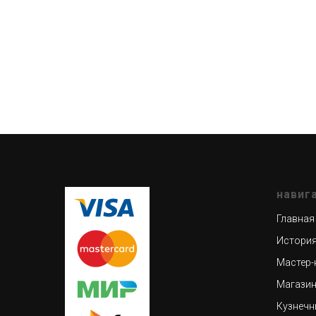
навиг
Главная
История
Мастер-
Магази
Кузнечн