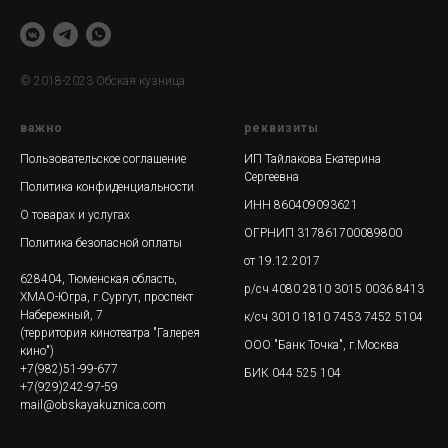
© 2018-2023 Обская кузница
важно
реквизиты
Пользовательское соглашение
ИП Тайлакова Екатерина
Сергеевна
Политика конфиденциальности
ИНН 860409093621
О товарах и услугах
ОГРНИП 317861700089800
Политика безопасной оплаты
от 19.12.2017
628404, Тюменская область,
р/сч 4080 2810 3015 0036 8413
ХМАО-Югра, г.Сургут, проспект
Набережный, 7
к/сч 3010 1810 7453 7452 5104
(территория кинотеатра "Галерея
ООО "Банк Точка", г.Москва
кино")
+7(982)51-99-677
БИК 044 525 104
+7(929)242-97-59
mail@obskayakuznica.com