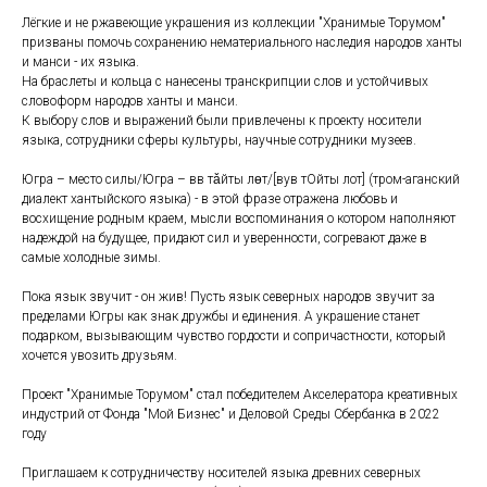
Лёгкие и не ржавеющие украшения из коллекции "Хранимые Торумом"
призваны помочь сохранению нематериального наследия народов ханты
и манси - их языка.
На браслеты и кольца с нанесены транскрипции слов и устойчивых
словоформ народов ханты и манси.
К выбору слов и выражений были привлечены к проекту носители
языка, сотрудники сферы культуры, научные сотрудники музеев.
Югра – место силы/Югра – вӱв тǎйты лɵт/[вув тОйты лот] (тром-аганский
диалект хантыйского языка) - в этой фразе отражена любовь и
восхищение родным краем, мысли воспоминания о котором наполняют
надеждой на будущее, придают сил и уверенности, согревают даже в
самые холодные зимы.
Пока язык звучит - он жив! Пусть язык северных народов звучит за
пределами Югры как знак дружбы и единения. А украшение станет
подарком, вызывающим чувство гордости и сопричастности, который
хочется увозить друзьям.
Проект "Хранимые Торумом" стал победителем Акселератора креативных
индустрий от Фонда "Мой Бизнес" и Деловой Среды Сбербанка в 2022
году
Приглашаем к сотрудничеству носителей языка древних северных